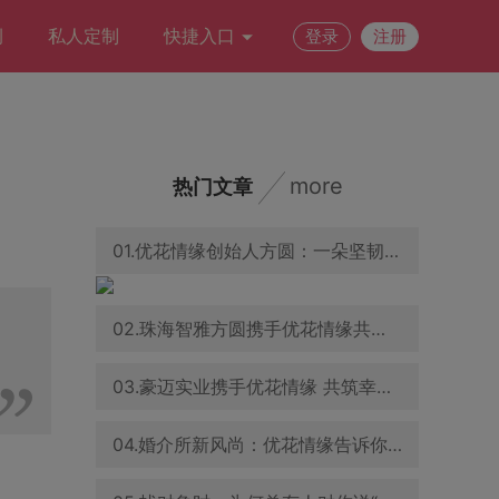
例
私人定制
快捷入口
登录
注册
more
热门文章
01.优花情缘创始人方圆：一朵坚韧之花，在婚恋交友领域绽放
02.珠海智雅方圆携手优花情缘共促青年婚恋交友事业发展
03.豪迈实业携手优花情缘 共筑幸福家庭与企业文化新篇章
04.婚介所新风尚：优花情缘告诉你，怎样的穿着能吸引异性目光