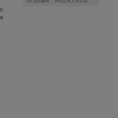
05.找对象时，为何总有人对你说“我和你很像”？优花情缘为你解答
的
洞