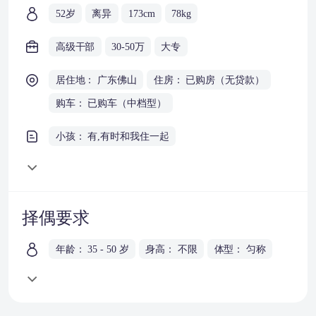
52岁
离异
173cm
78kg
高级干部
30-50万
大专
居住地： 广东佛山
住房： 已购房（无贷款）
购车： 已购车（中档型）
小孩： 有,有时和我住一起
择偶要求
年龄： 35 - 50 岁
身高： 不限
体型： 匀称