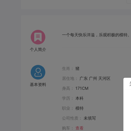
一个每天快乐洋溢，乐观积极的模特
个人简介
生肖：
猪
居住地：
广东 广州 天河区
基本资料
身高：
171CM
学历：
本科
职业：
模特
公司性质：
未填写
购车：
查看