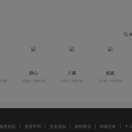
换
静心
八酱
妮妮
64CM
35岁 / 164CM
32岁 / 165CM
33岁 / 164CM
服务协议
|
免责声明
|
交友须知
|
婚创事业
|
同城交友
|
个