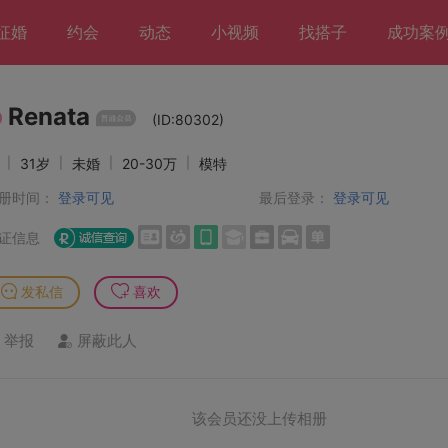
征婚
约会
动态
小视频
找搭子
成功案
Renata
(ID:80302)
女
|
31岁
|
未婚
|
20-30万
|
模特
册时间：
登录可见
最后登录：
登录可见
证信息
发私信
喜欢
举报
屏蔽此人
该会员还没上传相册