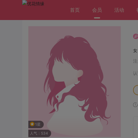
首页
会员
活动
注
认
1星
人气：534