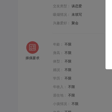
交友类型：
谈恋爱
吸烟情况：
未填写
兴趣爱好：
聚会
年龄：
不限
身高：
不限
择偶要求
体型：
不限
婚况：
不限
学历：
不限
年收入：
不限
居住地：
不限
小孩情况：
不限