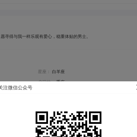
。愿寻得与我一样乐观有爱心，稳重体贴的男士。
星座：
白羊座
户籍地：
重庆
关注微信公众号
体重：
51KG
毕业学校：
未填写
年收入：
20-30万
民族：
未填写
购房：
查看