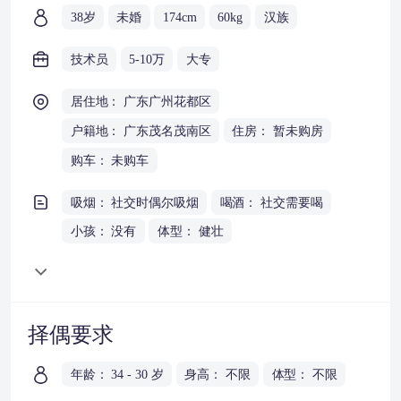
38岁
未婚
174cm
60kg
汉族
技术员
5-10万
大专
居住地： 广东广州花都区
户籍地： 广东茂名茂南区
住房： 暂未购房
购车： 未购车
吸烟： 社交时偶尔吸烟
喝酒： 社交需要喝
小孩： 没有
体型： 健壮
择偶要求
年龄： 34 - 30 岁
身高： 不限
体型： 不限