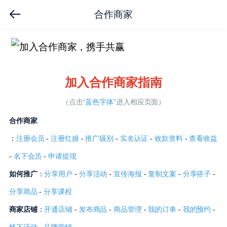
合作商家
加入合作商家指南
（点击“
蓝色字体
”进入相应页面）
合作商家
：
注册会员
-
注册红娘
-
推广级别
-
实名认证
-
收款资料
-
查看收益
-
名下会员
-
申请提现
如何推广
：
分享用户
-
分享活动
-
宣传海报
-
复制文案
-
分享搭子
-
分享商品
-
分享课程
商家店铺
：
开通店铺
-
发布商品
-
商品管理
-
我的订单
-
我的预约
-