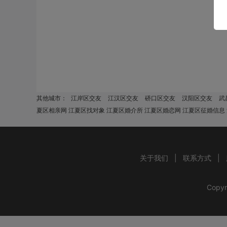
其他城市：
江岸区交友
江汉区交友
硚口区交友
汉阳区交友
武
夏区相亲网 江夏区找对象 江夏区婚介所 江夏区婚恋网 江夏区征婚信息
关于我们
|
联系方式
|
Copyr