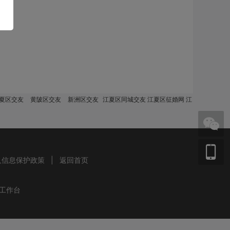
夏区交友
黄陂区交友
新洲区交友
江夏区同城交友 江夏区征婚网 江
人信息保护政策
|
返回首页
工作台