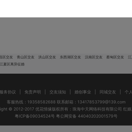
该地区没有会员，换个城市试试！
昌区交友
青山区交友
洪山区交友
东西湖区交友
汉南区交友
蔡甸区交友
江
 江夏区离异征婚
服务协议
|
免责声明
|
交友须知
|
婚创事业
|
同城交友
|
个
客服热线：19358582688 联系邮箱：13417853799@139.com
ight © 2012-2017
优花情缘
版权所有：
珠海中天网络科技有限公司
红娘
粤ICP备09034524号
粤公网安备 44040202001579号