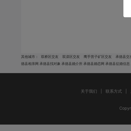
其他城市：
双桥区交友
双滦区交友
鹰手营子矿区交友
承德县交
德县相亲网 承德县找对象 承德县婚介所 承德县婚恋网 承德县征婚信息
关于我们
|
联系方式
|
Copyr