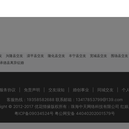
该地区没有会员，换个城市试试！
友
兴隆县交友
滦平县交友
隆化县交友
丰宁县交友
宽城县交友
围场县交友
 承德县离异征婚
服务协议
|
免责声明
|
交友须知
|
婚创事业
|
同城交友
|
个
客服热线：19358582688 联系邮箱：13417853799@139.com
ight © 2012-2017
优花情缘
版权所有：
珠海中天网络科技有限公司
红娘
粤ICP备09034524号
粤公网安备 44040202001579号