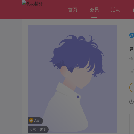
首页
会员
活动
注
认
3星
人气：915