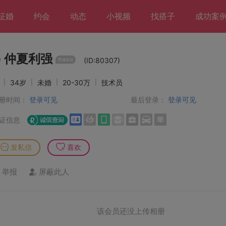
征婚
约会
动态
小视频
找搭子
成功案
仲夏利强
(ID:80307)
男
|
34岁
|
未婚
|
20-30万
|
技术员
册时间：
登录可见
最后登录：
登录可见
证信息
发私信
喜欢
举报
屏蔽此人
该会员还没上传相册