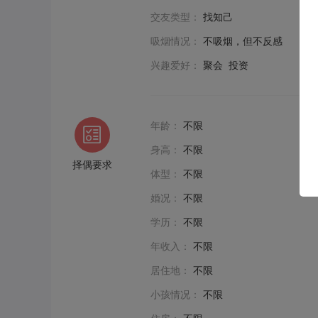
交友类型：
找知己
吸烟情况：
不吸烟，但不反感
兴趣爱好：
聚会 投资
年龄：
不限
身高：
不限
择偶要求
体型：
不限
婚况：
不限
学历：
不限
年收入：
不限
居住地：
不限
小孩情况：
不限