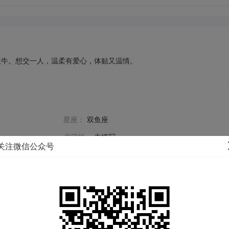
吹牛。想交一人，温柔有爱心，体贴又温情。
星座：
双鱼座
户籍地：
未填写
关注微信公众号
体重：
78KG
毕业学校：
未填写
年收入：
20-30万
民族：
未填写
购房：
查看