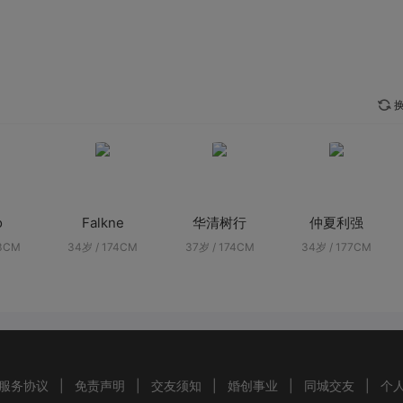
换
o
Falkne
华清树行
仲夏利强
83CM
34岁 / 174CM
37岁 / 174CM
34岁 / 177CM
服务协议
|
免责声明
|
交友须知
|
婚创事业
|
同城交友
|
个