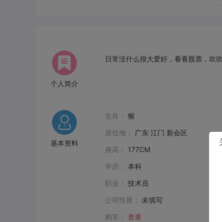
日常没什么很大爱好，看看股票，吹
个人简介
生肖：
猴
居住地：
广东 江门 新会区
基本资料
身高：
177CM
学历：
本科
职业：
技术员
公司性质：
未填写
购车：
查看