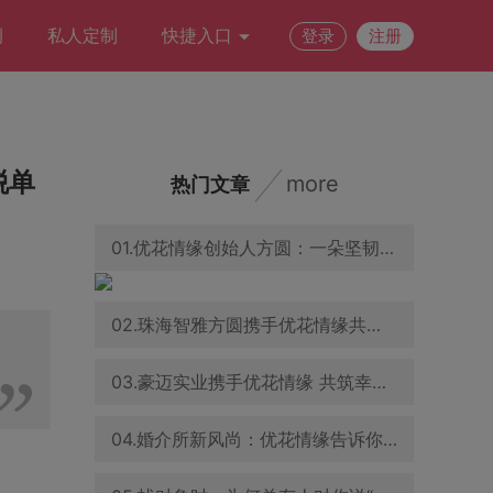
例
私人定制
快捷入口
登录
注册
脱单
more
热门文章
01.优花情缘创始人方圆：一朵坚韧之花，在婚恋交友领域绽放
02.珠海智雅方圆携手优花情缘共促青年婚恋交友事业发展
03.豪迈实业携手优花情缘 共筑幸福家庭与企业文化新篇章
04.婚介所新风尚：优花情缘告诉你，怎样的穿着能吸引异性目光