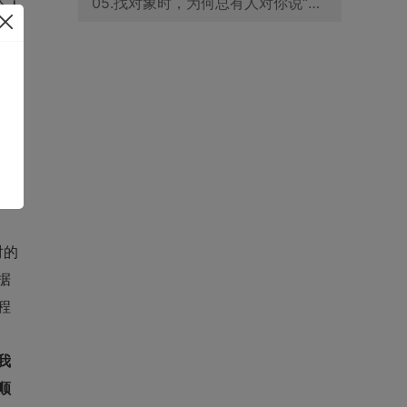
05.找对象时，为何总有人对你说“我和你很像”？优花情缘为你解答
个人
趣
的
座
对的
据
程
我
顺