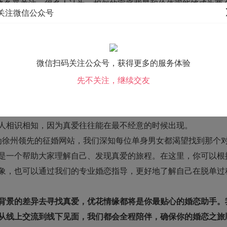
始终备受关注。很多人认为，相似的家庭背景和价值观能够成为两
关注微信公众号
爱情的力量能够超越一切界限。那么，在徐州这座充满活力的城
？
处。相似的成长环境和教育背景往往意味着更多的共同语言和兴
微信扫码关注公众号，获得更多的服务体验
这样一个历史文化底蕴深厚的城市，许多家庭都注重传统价值观
育程度的匹配性，有助于减少未来可能出现的矛盾和摩擦。
先不关注，继续交友
而神秘的，它不受社会地位、经济条件或文化程度的限制。有时
来新的视角和体验，让我们的世界变得更加丰富多彩。在徐州这
人相识相知，因为真爱往往能在最不经意的时候出现。
m/作为徐州领先的
征婚网站
，我们深知每位单身男女都渴望找到那个
是一个帮助大家理解自己、发现真爱的旅程。在这里，你可以根
象，也可以通过我们的专业婚恋指导，更好地了解自己在脱单过
背景的差异去寻找真爱，优花情缘都将是你最贴心的婚恋助手。
从线上交流到线下见面，我们都会全程陪伴，确保你的婚恋之旅