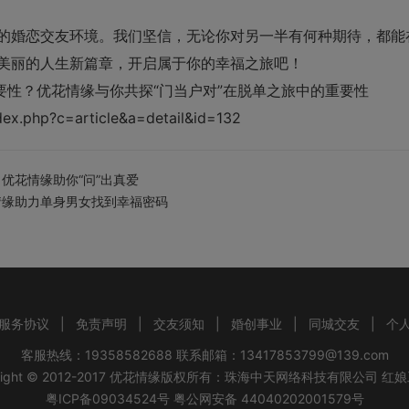
的
婚恋交友
环境。我们坚信，无论你对另一半有何种期待，都能
美丽的人生新篇章，开启属于你的幸福之旅吧！
要性？优花情缘与你共探“门当户对”在脱单之旅中的重要性
ex.php?c=article&a=detail&id=132
优花情缘助你“问”出真爱
情缘助力单身男女找到幸福密码
服务协议
|
免责声明
|
交友须知
|
婚创事业
|
同城交友
|
个
客服热线：19358582688 联系邮箱：13417853799@139.com
ight © 2012-2017
优花情缘
版权所有：
珠海中天网络科技有限公司
红娘
粤ICP备09034524号
粤公网安备 44040202001579号