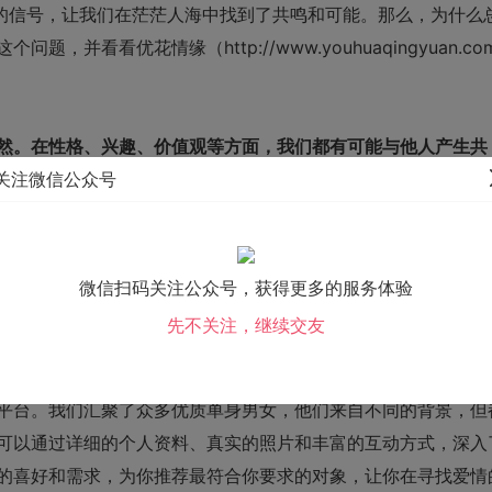
秘的信号，让我们在茫茫人海中找到了共鸣和可能。那么，为什么
看看优花情缘（http://www.youhuaqingyuan.co
然。在性格、兴趣、价值观等方面，我们都有可能与他人产生共
关注微信公众号
容易与他人建立深入的联系。因此，当你在找对象的过程中遇到
方面有着共同之处，这使得你们更容易相互理解和接纳。
的全部。真正的爱情需要建立在相互尊重、信任和支持的基础上
微信扫码关注公众号，获得更多的服务体验
台上的用户是否与自己有相似性，还要关注平台是否能够提供专
先不关注，继续交友
平台。我们汇聚了众多优质单身男女，他们来自不同的背景，但
可以通过详细的个人资料、真实的照片和丰富的互动方式，深入
的喜好和需求，为你推荐最符合你要求的对象，让你在寻找爱情