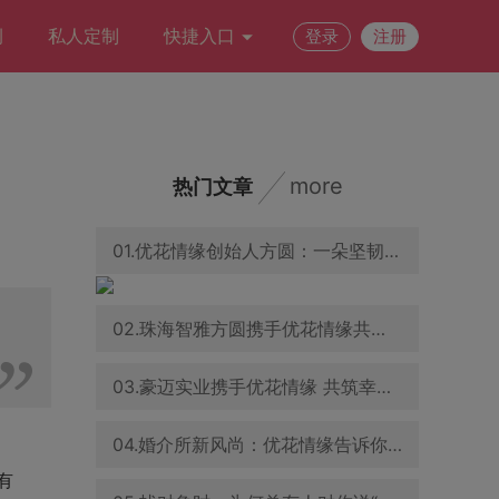
例
私人定制
快捷入口
登录
注册
more
热门文章
01.优花情缘创始人方圆：一朵坚韧之花，在婚恋交友领域绽放
02.珠海智雅方圆携手优花情缘共促青年婚恋交友事业发展
03.豪迈实业携手优花情缘 共筑幸福家庭与企业文化新篇章
04.婚介所新风尚：优花情缘告诉你，怎样的穿着能吸引异性目光
有