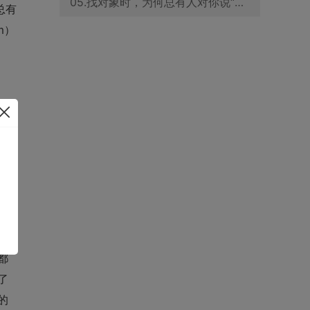
05.找对象时，为何总有人对你说“我和你很像”？优花情缘为你解答
总有
m）
有
。
都
了
的