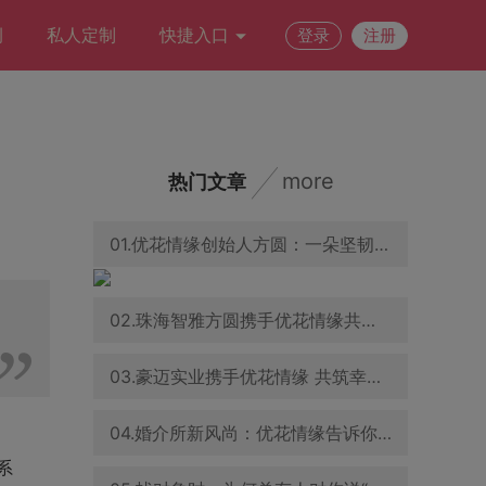
例
私人定制
快捷入口
登录
注册
more
热门文章
01.优花情缘创始人方圆：一朵坚韧之花，在婚恋交友领域绽放
02.珠海智雅方圆携手优花情缘共促青年婚恋交友事业发展
03.豪迈实业携手优花情缘 共筑幸福家庭与企业文化新篇章
04.婚介所新风尚：优花情缘告诉你，怎样的穿着能吸引异性目光
系