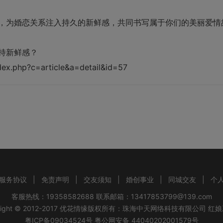
，为婚恋关系注入持久的新鲜感，共同书写属于你们的美丽爱情
持新鲜感？
ex.php?c=article&a=detail&id=57
服务协议
|
免责声明
|
交友须知
|
婚创事业
|
同城交友
|
个
客服热线：19358582688 联系邮箱：13417853799@139.com
ight © 2012-2017
优花情缘
版权所有：
珠海中天网络科技有限公司
红娘
粤ICP备09034524号
粤公网安备 44040202001579号