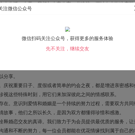
个人生活。今天，我想与大家分享一些建议，探讨在上海这座繁
关注微信公众号
感。
aqingyuan.com/这样的专业
婚恋交友平台
上，我们鼓励会员
下的面对面沟通，分享日常的喜怒哀乐，还有彼此的目标与梦想
微信扫码关注公众号，获得更多的服务体验
度。
先不关注，继续交友
加运动、旅行、看电影或者共同学习一项新技能，这些活动不仅
使关系保持活力。
的独立性和个人需求，允许对方有自己的朋友圈和个人时间。这
以分享。
。庆祝重要日子、度假或者简单的约会之夜，都是增进亲密感和
珍视这些特殊时刻，用它们来加深彼此之间的情感联系。
存在。意识到爱情和婚姻是一个持续的努力过程，需要双方共同
情故事，他们之所以长久，是因为双方都懂得珍惜和感激。
诠释
婚恋交友
的真谛。我们致力于为会员提供最优质的服务，让
沟通和不断的努力，每一位会员都能在优花情缘找到属于自己的