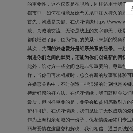
的重要性，这不仅仅是在职场，同样适用于我们的
都市中，如何在相亲及婚恋关系中注入持久的新鲜
首先，沟通是关键。在优花情缘https://www.youhu
放、真诚地交流。无论是线上的文字聊天，还是线
都能增进了解，也为你们的关系带来新的视角和深
其次，共
同的兴趣爱好是维系关系的纽带。一起参
增进你们之间的默契，还能为你们创造新的回忆，
此外，给对方一些空间也是非常重要的。尊重彼此
样，当你们再次相聚时，总会有新的故事和体验可
在
婚恋关系
中，不时创造一些浪漫的时刻也是关键
持新鲜感的好方法。在优花情缘，我们鼓励会员们
最后，但同样重要的是，要学会欣赏和感激对方的
护和呵护。在优花情缘，我们见证了无数成功的爱
作为上海相亲领域的一份子，
优花情缘
始终用专业
丽与爱情在这里交相辉映。我们相信，通过真诚的