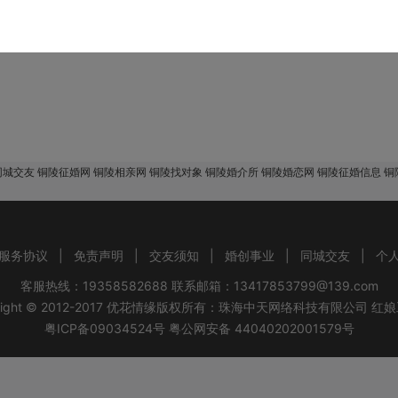
该地区没有会员，换个城市试试！
城交友 铜陵征婚网 铜陵相亲网 铜陵找对象 铜陵婚介所 铜陵婚恋网 铜陵征婚信息 
服务协议
|
免责声明
|
交友须知
|
婚创事业
|
同城交友
|
个
客服热线：19358582688 联系邮箱：13417853799@139.com
ight © 2012-2017
优花情缘
版权所有：
珠海中天网络科技有限公司
红娘
粤ICP备09034524号
粤公网安备 44040202001579号