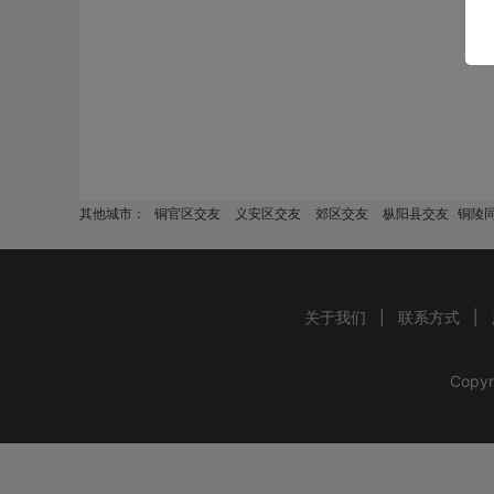
其他城市：
铜官区交友
义安区交友
郊区交友
枞阳县交友
铜陵同
关于我们
|
联系方式
|
Copyr