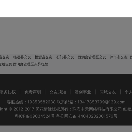
该地区没有会员，换个城市试试！
县交友
临澧县交友
桃源县交友
石门县交友
西洞庭管理区交友
津市市交友
征婚信息 西洞庭管理区离异征婚
服务协议
|
免责声明
|
交友须知
|
婚创事业
|
同城交友
|
个
客服热线：19358582688 联系邮箱：13417853799@139.com
ight © 2012-2017
优花情缘
版权所有：
珠海中天网络科技有限公司
红娘
粤ICP备09034524号
粤公网安备 44040202001579号