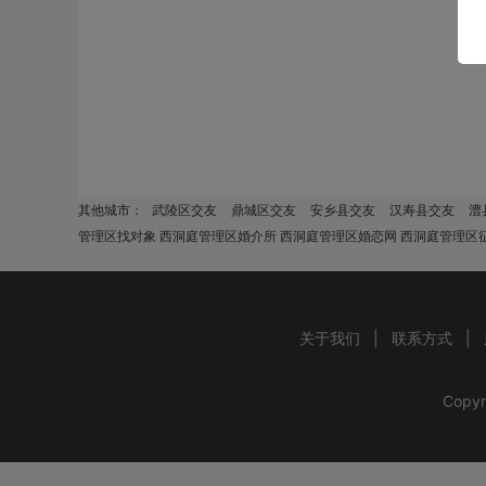
其他城市：
武陵区交友
鼎城区交友
安乡县交友
汉寿县交友
澧
管理区找对象 西洞庭管理区婚介所 西洞庭管理区婚恋网 西洞庭管理区
关于我们
|
联系方式
|
Copyr