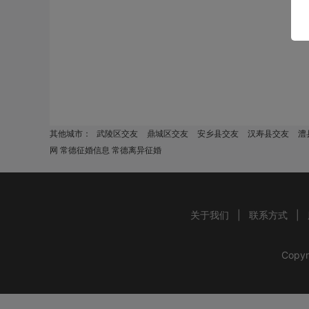
其他城市：
武陵区交友
鼎城区交友
安乡县交友
汉寿县交友
澧
网 常德征婚信息 常德离异征婚
关于我们
|
联系方式
|
Copyr