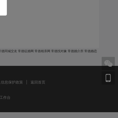
常德同城交友 常德征婚网 常德相亲网 常德找对象 常德婚介所 常德婚恋
人信息保护政策
|
返回首页
工作台