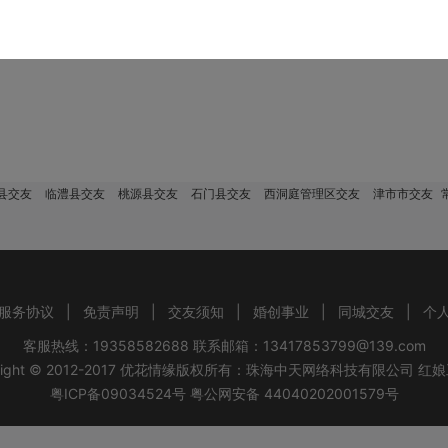
该地区没有会员，换个城市试试！
县交友
临澧县交友
桃源县交友
石门县交友
西洞庭管理区交友
津市市交友
服务协议
|
免责声明
|
交友须知
|
婚创事业
|
同城交友
|
个
客服热线：19358582688 联系邮箱：13417853799@139.com
ight © 2012-2017
优花情缘
版权所有：
珠海中天网络科技有限公司
红娘
粤ICP备09034524号
粤公网安备 44040202001579号