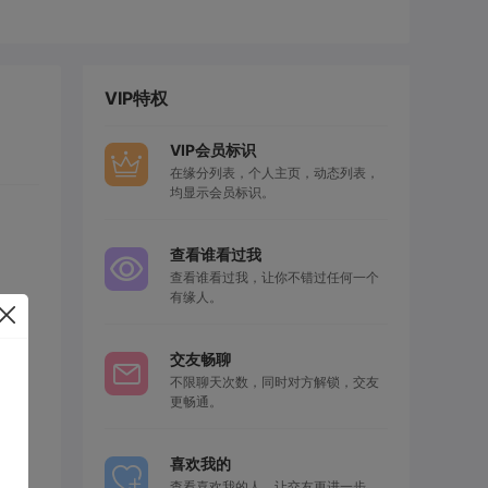
VIP特权
VIP会员标识
在缘分列表，个人主页，动态列表，
均显示会员标识。
查看谁看过我
查看谁看过我，让你不错过任何一个
有缘人。
交友畅聊
不限聊天次数，同时对方解锁，交友
更畅通。
喜欢我的
查看喜欢我的人，让交友更进一步，