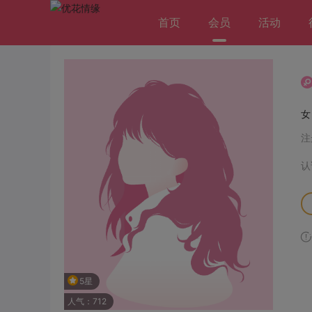
首页
会员
活动
注
认
5星
人气：712