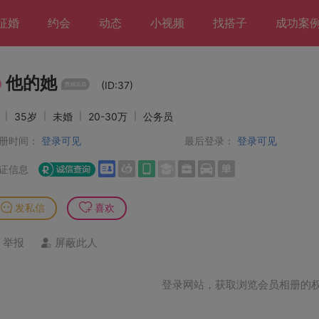
征婚
约会
动态
小视频
找搭子
成功案
他的她
(ID:37)
女
|
35岁
|
未婚
|
20-30万
|
公务员
册时间：
登录可见
最后登录：
登录可见
证信息
发私信
喜欢
举报
屏蔽此人
登录网站，获取浏览会员相册的