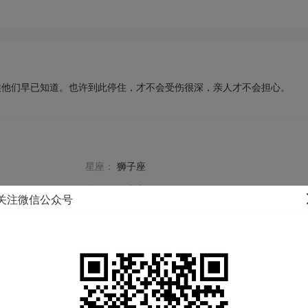
候他们早已知道。也许到此停住，才不会受伤很深，亲人才不会担心。
星座：
狮子座
户籍地：
广东 河源
关注微信公众号
体重：
52KG
毕业学校：
未填写
年收入：
20-30万
民族：
汉族
购房：
查看