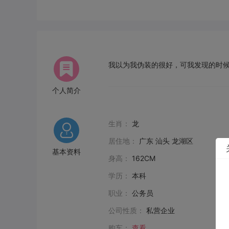
我以为我伪装的很好，可我发现的时
个人简介
生肖：
龙
居住地：
广东 汕头 龙湖区
基本资料
身高：
162CM
学历：
本科
职业：
公务员
公司性质：
私营企业
购车：
查看