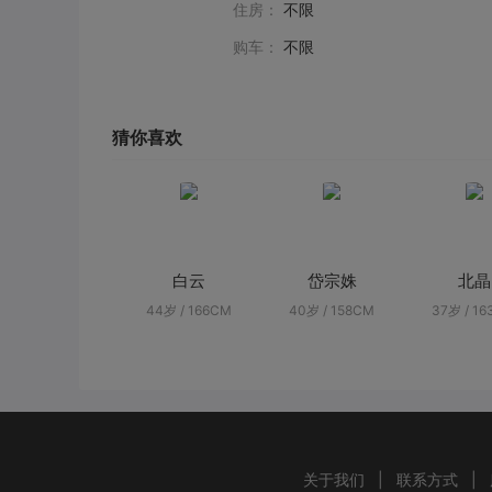
住房：
不限
购车：
不限
猜你喜欢
白云
岱宗姝
北晶
44岁 / 166CM
40岁 / 158CM
37岁 / 1
关于我们
|
联系方式
|