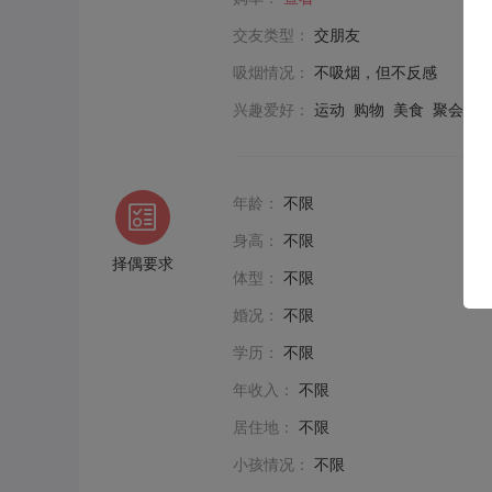
交友类型：
交朋友
吸烟情况：
不吸烟，但不反感
兴趣爱好：
运动 购物 美食 聚会
年龄：
不限
身高：
不限
择偶要求
体型：
不限
婚况：
不限
学历：
不限
年收入：
不限
居住地：
不限
小孩情况：
不限