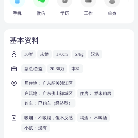
手机
微信
学历
工作
单身
车
基本资料
30岁
未婚
170cm
57kg
汉族
副总/总监
20-30万
本科
居住地： 广东韶关浈江区
户籍地： 广东佛山禅城区
住房： 暂未购房
购车： 已购车（经济型）
吸烟： 不吸烟，但不反感
喝酒： 不喝酒
小孩： 没有