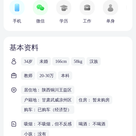
手机
微信
学历
工作
单身
车
基本资料
34岁
未婚
166cm
58kg
汉族
教师
20-30万
本科
居住地： 陕西铜川王益区
户籍地： 甘肃武威凉州区
住房： 暂未购房
购车： 已购车（经济型）
吸烟： 不吸烟，但不反感
喝酒： 不喝酒
小孩： 没有