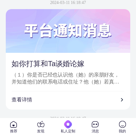
信息或节目邀请嘉宾、网站会员为信件内容；
2024-03-11 16:18:47
2、骗子以＂消息提示员XX＂、＂送礼员XX＂等
昵称给会员发送站内信或进行在线聊天；
3、把中奖诈骗信息发到会员手机上，要求会员登
录一个钓鱼网站进行汇款；
4、虚假信息为避免系统筛查及一般由大量符号或
空格分开；
5、通过看似相似的网络地址或电话欺骗网友；
6、提供所谓活动验证码及咨询热线。
如你打算和Ta谈婚论嫁
（１）你是否已经也认识他（她）的亲朋好友，
并知道他们的联系电话或住址？他（她）若真心
对你的话，一定会也让你真正地走入他（她）的
私人社交圈子。
查看详情
（２）你是否已经去过他（她）工作单位，并确
信他（她）真的在那里从事着他（她）所说的工
2024-03-11 16:18:47
作？
推荐
发现
私人定制
消息
我的