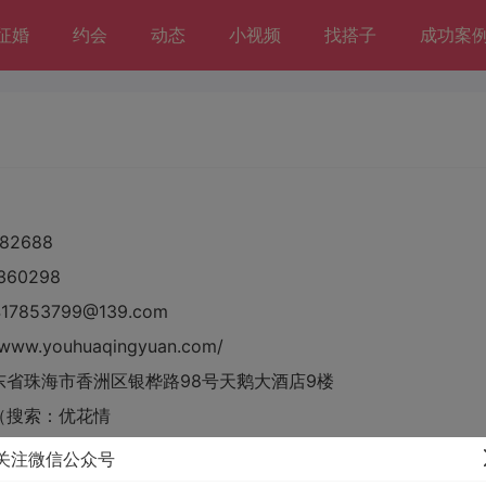
征婚
约会
动态
小视频
找搭子
成功案
82688
60298
7853799@139.com
www.youhuaqingyuan.com/
东省珠海市香洲区银桦路98号天鹅大酒店9楼
关注微信公众号