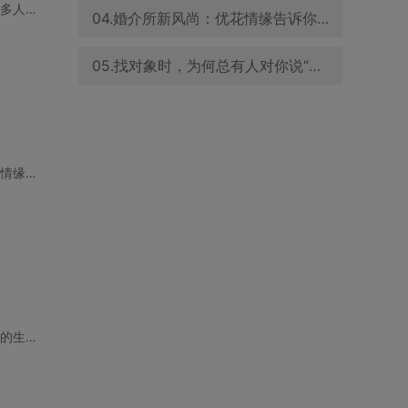
在深圳这座快节奏的城市，人们似乎总是忙于追赶生活的节奏，处对象这个事儿，仿佛成了许多人心中
04.婚介所新风尚：优花情缘告诉你，怎样的穿着能吸引异性目光
05.找对象时，为何总有人对你说“我和你很像”？优花情缘为你解答
在汕头这座既传统又现代的城市，许多大龄未婚人士正在寻找属于自己的幸福。通过使用优花情缘婚恋
在悠闲舒适的江门生活，许多单身人士虽然享受着个人自由，却也难免感受到孤单。没有对象的生活就