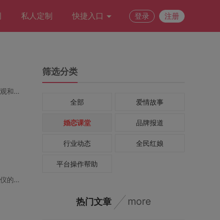
例
私人定制
快捷入口
登录
注册
筛选分类
【中山时报】近年来，中山未婚青年数量的上升引发了社会各界的广泛关注。在这座以人文景观和宜居
全部
爱情故事
婚恋课堂
品牌报道
行业动态
全民红娘
平台操作帮助
在东莞这座充满活力的城市，许多单身男士正努力寻找人生中的另一半，希望能够成功娶到心仪的老婆
more
热门文章