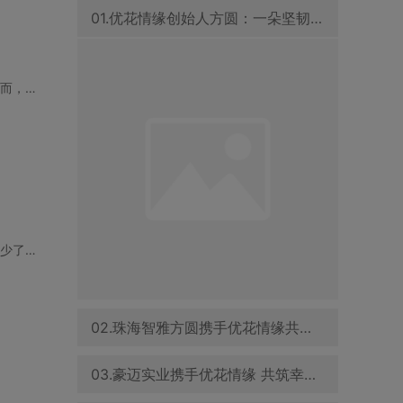
01.优花情缘创始人方圆：一朵坚韧之花，在婚恋交友领域绽放
在佛山，许多单身女性无不希望能在这个充满活力和文化底蕴的城市找到属于自己的幸福。然而，快节
小陈是一名在珠海工作的年轻工程师，过着典型的都市单身生活。虽然工作稳定，但他总觉得少了点什
02.珠海智雅方圆携手优花情缘共促青年婚恋交友事业发展
03.豪迈实业携手优花情缘 共筑幸福家庭与企业文化新篇章