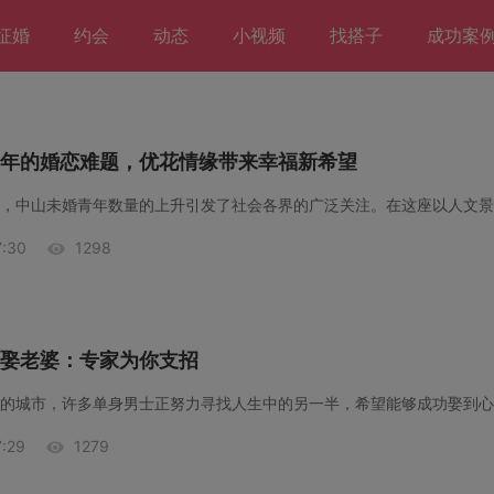
征婚
约会
动态
小视频
找搭子
成功案
年的婚恋难题，优花情缘带来幸福新希望
:30
1298
娶老婆：专家为你支招
:29
1279