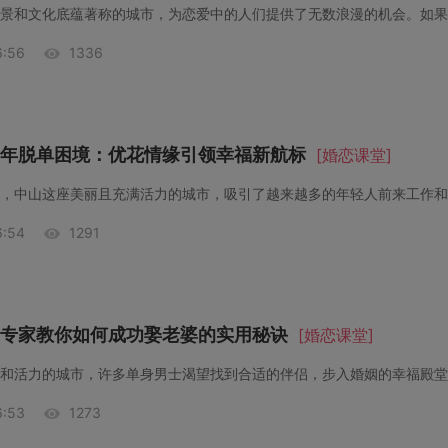
:56
1336
年脱单困境：优花情缘引领幸福新航标
[婚恋课堂]
:54
1291
专家教你如何成功娶老婆的实用秘诀
[婚恋课堂]
:53
1273