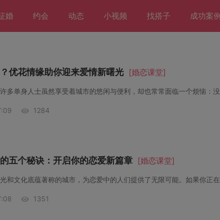
征婚
约会
动态
小视频
找搭子
成功案
？优花情缘助你迎来爱情新曙光
[婚恋课堂]
:09
1284
的五个秘诀：开启你的恋爱新篇章
[婚恋课堂]
:08
1351