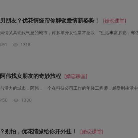
男朋友？优花情缘帮你解锁爱情新姿势！
[婚恋课堂]
:51
1318
阿伟找女朋友的奇妙旅程
[婚恋课堂]
:50
1330
”？别怕，优花情缘给你开外挂！
[婚恋课堂]