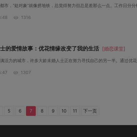
都市，“处对象”就像挤地铁，总觉得努力但总是差那么一点。工作日分分
:48
1316
士的爱情故事：优花情缘改变了我的生活
[婚恋课堂]
:47
1307
5
6
7
8
9
10
11
下一页