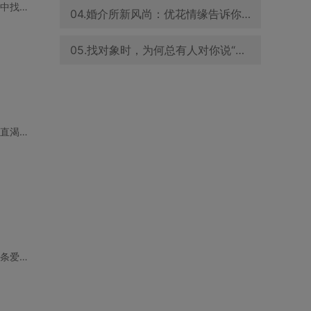
在佛山这座既古典又现代的城市，单身女性们常常面临一个共同的困扰：如何在快节奏的生活中找个男
04.婚介所新风尚：优花情缘告诉你，怎样的穿着能吸引异性目光
05.找对象时，为何总有人对你说“我和你很像”？优花情缘为你解答
小明，一个在珠海工作的年轻程序员，生活节奏快，工作压力大。尽管事业小有成就，但他一直渴望能
在深圳这个快节奏的城市，处对象有时像是一场冒险，仿佛要在加班地狱和地铁海洋中杀出一条爱情的