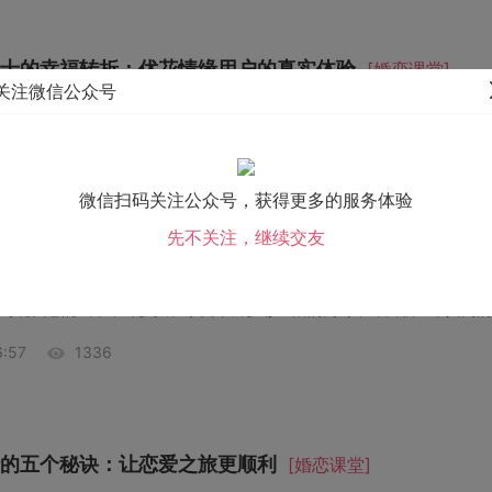
士的幸福转折：优花情缘用户的真实体验
[婚恋课堂]
关注微信公众号
:59
1333
微信扫码关注公众号，获得更多的服务体验
先不关注，继续交友
象？优花情缘助你轻松脱单！
[婚恋课堂]
:57
1336
的五个秘诀：让恋爱之旅更顺利
[婚恋课堂]