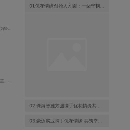
01.优花情缘创始人方圆：一朵坚韧之花，在婚恋交友领域绽放
【中山日报】近年来，中山市的未婚青年数量持续增长，这一现象引发了社会的广泛关注。作为经济发
在东莞这座充满活力与机遇的城市，许多单身男士正努力寻找合适的伴侣，希望步入婚姻的殿堂。然而
02.珠海智雅方圆携手优花情缘共促青年婚恋交友事业发展
03.豪迈实业携手优花情缘 共筑幸福家庭与企业文化新篇章