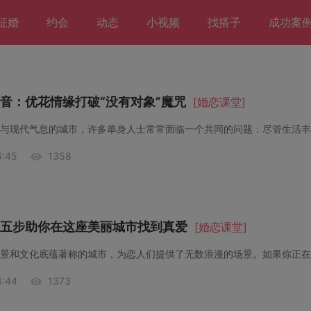
征婚
约会
动态
小视频
找搭子
成功案
音：优花情缘打破“没有对象”魔咒
[婚恋课堂]
:45
1358
五步助你在这座美丽城市找到真爱
[婚恋课堂]
:44
1373