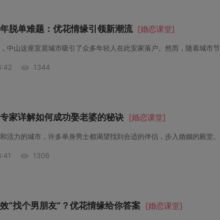
年脱单难题：优花情缘引领新潮流
[婚恋课堂]
:42
1344
专家详解如何成功娶老婆的秘诀
[婚恋课堂]
:41
1306
效“找个男朋友”？优花情缘给你答案
[婚恋课堂]