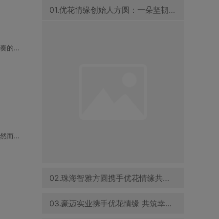
01.优花情缘创始人方圆：一朵坚韧之花，在婚恋交友领域绽放
【中山日报】近年来，中山这座宜居城市吸引了众多年轻人在此安家落户。然而，随着城市节奏的加快
在东莞这座充满机遇和活力的城市，许多单身男士都渴望找到合适的伴侣，步入婚姻的殿堂。然而，快
02.珠海智雅方圆携手优花情缘共促青年婚恋交友事业发展
03.豪迈实业携手优花情缘 共筑幸福家庭与企业文化新篇章