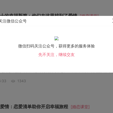
士的幸福新篇：他们在这里找到了爱情
[婚恋课堂]
关注微信公众号
:35
1333
微信扫码关注公众号，获得更多的服务体验
先不关注，继续交友
”的江门生活：优花情缘让幸福触手可及
[婚恋课堂]
与文化底蕴的城市，许多单身男女时常感叹：“我在江门，却依然没有对象
:33
1343
爱情：恋爱清单助你开启幸福旅程
[婚恋课堂]