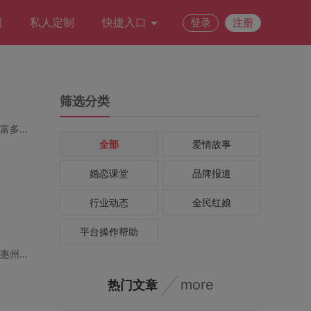
例
私人定制
快捷入口
登录
注册
筛选分类
在江门这座充满历史与现代气息的城市，许多单身人士常常面临一个共同的问题：尽管生活丰富多彩，
全部
爱情故事
婚恋课堂
品牌报道
行业动态
全民红娘
平台操作帮助
惠州，这座以自然美景和文化底蕴著称的城市，为恋人们提供了无数浪漫的场景。如果你正在惠州寻找
more
热门文章