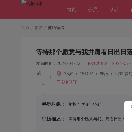
首页
会员
活动
首页
/
征婚
/
征婚详情
等待那个愿意与我并肩看日出日
发布时间：2024-04-22
有效时间至：2024-07-2
28岁
/
161CM
/
未婚
/
山东 青
已实名认证
寻觅对象：
年龄：26岁-36岁
征婚描述：
等待那个愿意与我并肩看日出日落