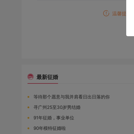
温馨提示
最新征婚
等待那个愿意与我并肩看日出日落的你
寻广州25至30岁男结婚
91年征婚，事业单位
90年模特征婚啦