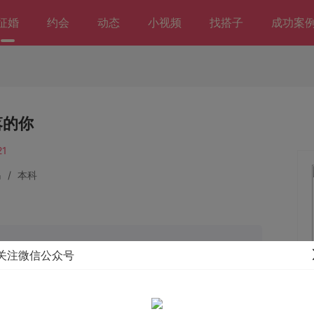
征婚
约会
动态
小视频
找搭子
成功案
落的你
1
岛
/
本科
婚况：未婚
关注微信公众号
的你